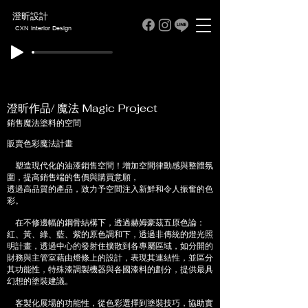
澄昕設計
CXN Interior Design
澄昕作品/ 魔法 Magic Project
銷售魔法塗料的空間
販賣色彩魔法計畫
塑造現代化的油漆銷售空間！增加空間律動感與整體氛
圍，提高銷售端的售價與購買意願，
透過高品質的產品，致力予空間注入新鮮和令人振奮的色
彩。
在不修邊幅的鋼骨結構下，透過赫姆豪茲五原色論：
紅、黃、綠、藍、紫的原色調和下，透過非傳統的燈光照
明計畫，透過中心的發射住擴散到各專屬區域，如分開的
財務與主管室藉由燈條上的設計，表現其連結性，並區分
其功能性，特殊漆調製機器與各國漆料的劃分，提供最具
幻想的塗裝建議。
客製化展場的功能性，從色彩選擇到塗裝技巧，協助實